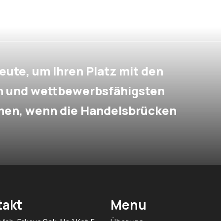
eute, um Ihren Platz mit den
en und wettbewerbsfähigsten
men, wenn die Handelsbrücken
takt
Menu