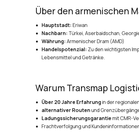
Über den armenischen M
Hauptstadt:
Eriwan
Nachbarn:
Türkei, Aserbaidschan, Georgie
Währung:
Armenischer Dram (AMD)
Handelspotenzial:
Zu den wichtigsten Imp
Lebensmittel und Getränke.
Warum Transmap Logisti
Über 20 Jahre Erfahrung
in der regionalen
alternativer Routen
und Grenzübergäng
Ladungssicherungsgarantie
mit CMR-Ve
Frachtverfolgung und Kundeninformationen 